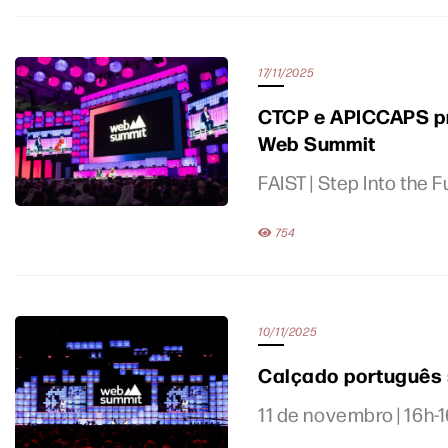
17/11/2025
CTCP e APICCAPS pr
Web Summit
FAIST | Step Into the
754
10/11/2025
Calçado português 
11 de novembro | 16h-1