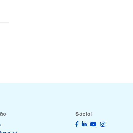
ção
Social
s
 Emprego