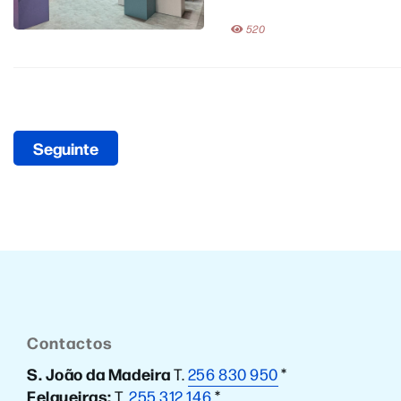
520
Seguinte
Contactos
S. João da Madeira
T.
256 830 950
*
Felgueiras:
T.
255 312 146
*