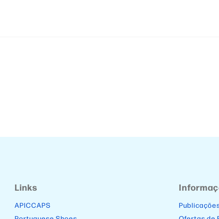
Links
Informa
APICCAPS
Publicaçõe
Portuguese Shoes
Ofertas de