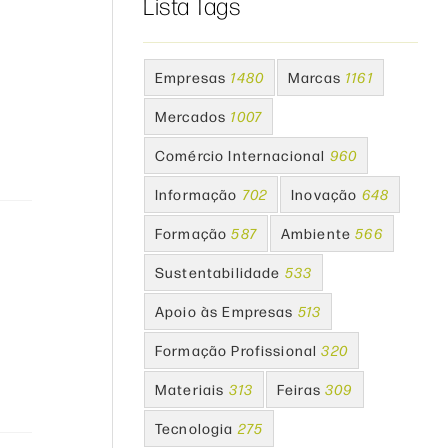
Lista Tags
Empresas
1480
Marcas
1161
Mercados
1007
Comércio Internacional
960
Informação
702
Inovação
648
Formação
587
Ambiente
566
Sustentabilidade
533
Apoio às Empresas
513
Formação Profissional
320
Materiais
313
Feiras
309
Tecnologia
275