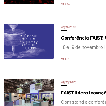
543
06/11/2025
Conferência FAIST: 
18 e 19 de novembro |
620
09/10/2025
FAIST lidera inova
Com stand e conferê