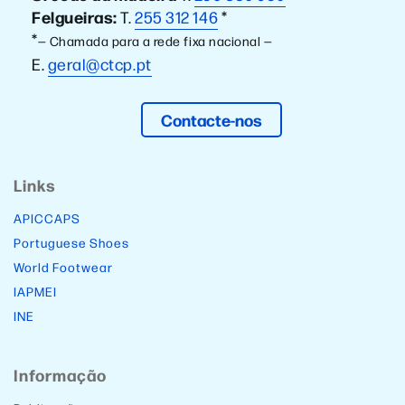
Felgueiras:
T.
255 312 146
*
*
— Chamada para a rede fixa nacional —
E.
geral@ctcp.pt
Contacte-nos
Links
APICCAPS
Portuguese Shoes
World Footwear
IAPMEI
INE
Informação