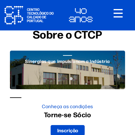
Toggle
navigat
Sobre o CTCP
Sinergias que impulsionam a Indústria / Felgueiras
Conheça as condições
Torne-se Sócio
Inscrição