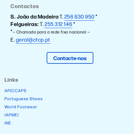
Contactos
S. João da Madeira
T.
256 830 950
*
Felgueiras:
T.
255 312 146
*
*
— Chamada para a rede fixa nacional —
E.
geral@ctcp.pt
Contacte-nos
Links
APICCAPS
Portuguese Shoes
World Footwear
IAPMEI
INE