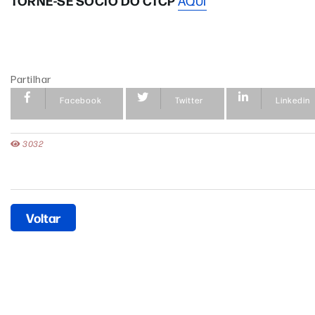
TORNE-SE SÓCIO DO CTCP
AQUI
Partilhar
Facebook
Twitter
Linkedin
3032
Voltar