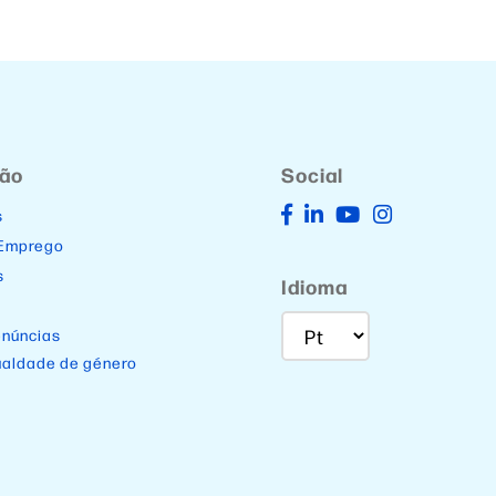
ção
Social
s
 Emprego
s
Idioma
enúncias
ualdade de género