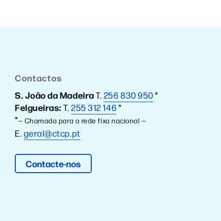
Contactos
S. João da Madeira
T.
256 830 950
*
Felgueiras:
T.
255 312 146
*
*
— Chamada para a rede fixa nacional —
E.
geral@ctcp.pt
Contacte-nos