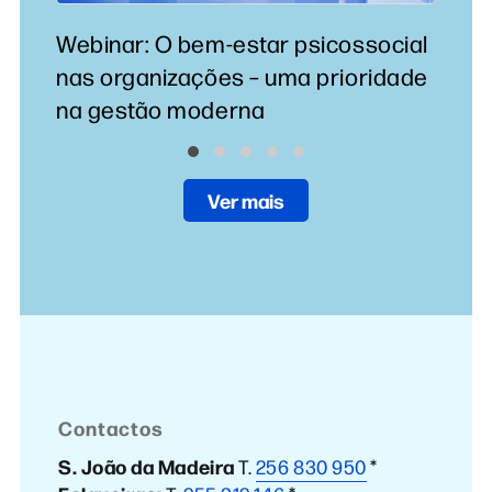
Webinar: O bem-estar psicossocial
C
nas organizações – uma prioridade
S
na gestão moderna
Ver mais
Contactos
S. João da Madeira
T.
256 830 950
*