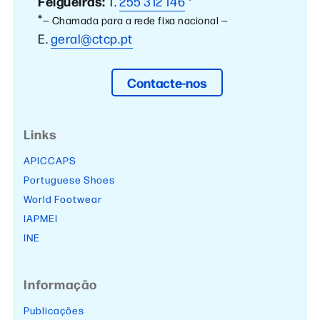
Felgueiras:
T.
255 312 146
*
*
— Chamada para a rede fixa nacional —
E.
geral@ctcp.pt
Contacte-nos
Links
APICCAPS
Portuguese Shoes
World Footwear
IAPMEI
INE
Informação
Publicações