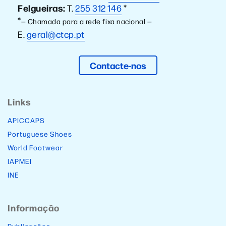
Felgueiras:
T.
255 312 146
*
*
— Chamada para a rede fixa nacional —
E.
geral@ctcp.pt
Contacte-nos
Links
APICCAPS
Portuguese Shoes
World Footwear
IAPMEI
INE
Informação