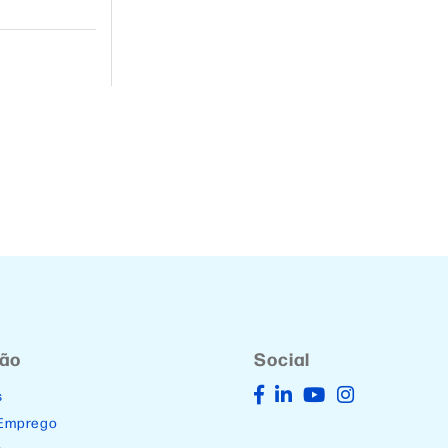
ção
Social
s
 Emprego