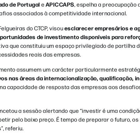
ado de Portugal
APICCAPS
e
, espelha a preocupação 
safios associados à competitividade internacional.
esclarecer empresários e a
 Felgueiras do CTCP, visou
oportunidades de investimento disponíveis para refo
tiva que constituiu um espaço privilegiado de partilha 
cessidades reais das empresas.
mento assumem um carácter particularmente estratég
vos nas áreas da internacionalização, qualificação, i
ça na capacidade de resposta das empresas aos desafio
encetou a sessão alertando que “investir é uma condiçã
etir pelo baixo preço. É tempo de preparar o futuro, o
, referiu.