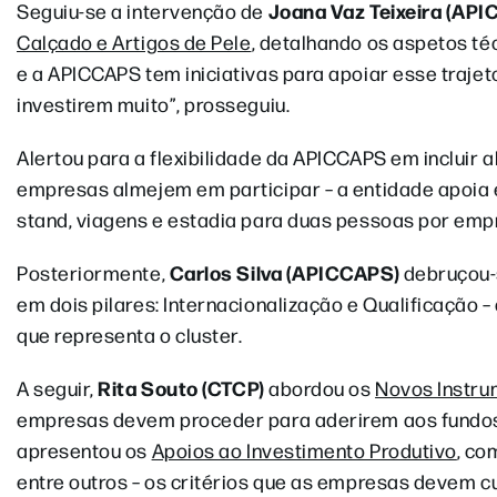
Joana Vaz Teixeira (AP
Seguiu-se a intervenção de
Calçado e Artigos de Pele
, detalhando os aspetos té
e a APICCAPS tem iniciativas para apoiar esse trajeto
investirem muito”, prosseguiu.
Alertou para a flexibilidade da APICCAPS em incluir 
empresas almejem em participar – a entidade apoia 
stand, viagens e estadia para duas pessoas por empr
Carlos Silva (APICCAPS)
Posteriormente,
debruçou-
em dois pilares: Internacionalização e Qualificação 
que representa o cluster.
Rita Souto (CTCP)
A seguir,
abordou os
Novos Instru
empresas devem proceder para aderirem aos fundos 
apresentou os
Apoios ao Investimento Produtivo
, co
entre outros – os critérios que as empresas devem 