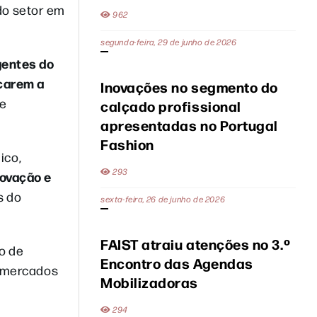
do setor em
962
segunda-feira, 29 de junho de 2026
gentes do
rçarem a
Inovações no segmento do
de
calçado profissional
apresentadas no Portugal
Fashion
ico,
293
novação e
s do
sexta-feira, 26 de junho de 2026
FAIST atraiu atenções no 3.º
o de
Encontro das Agendas
s mercados
Mobilizadoras
294