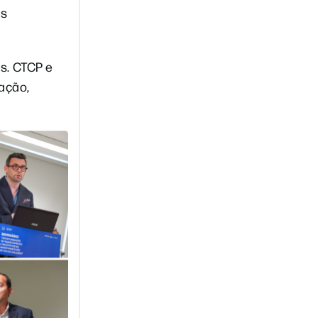
os
s. CTCP e
ação,