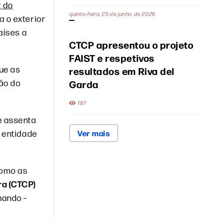
r do
quinta-feira, 25 de junho de 2026
a o exterior
aíses a
CTCP apresentou o projeto
FAIST e respetivos
que as
resultados em Riva del
ão do
Garda
187
e assenta
a entidade
Ver mais
como as
ra (CTCP)
hando –