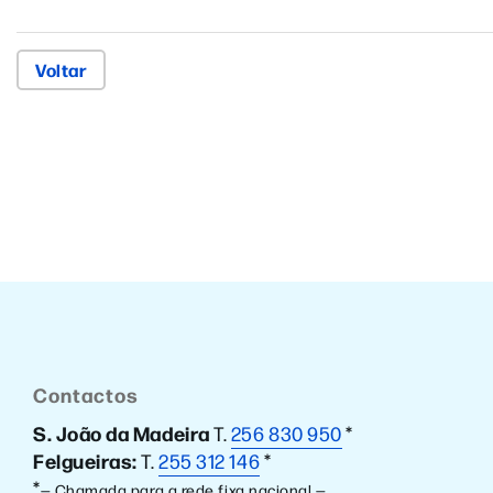
Voltar
Contactos
S. João da Madeira
T.
256 830 950
*
Felgueiras:
T.
255 312 146
*
*
— Chamada para a rede fixa nacional —