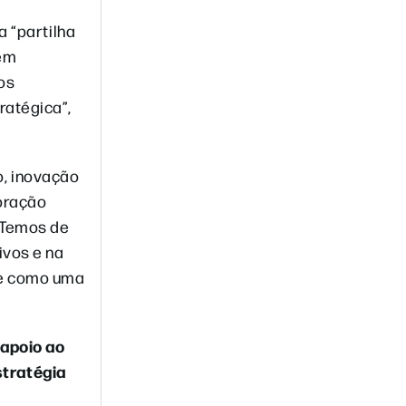
a “partilha
 em
mos
ratégica”,
, inovação
poração
 Temos de
ivos e na
se como uma
 apoio ao
tratégia