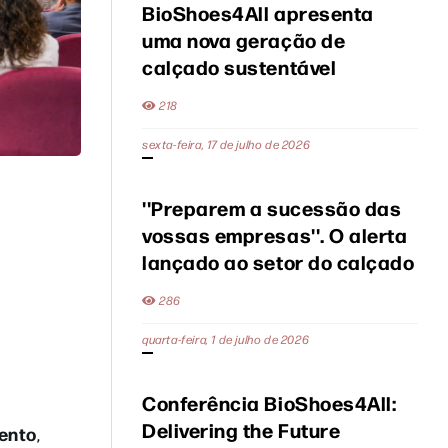
BioShoes4All apresenta
uma nova geração de
calçado sustentável
218
sexta-feira, 17 de julho de 2026
''Preparem a sucessão das
vossas empresas''. O alerta
lançado ao setor do calçado
286
quarta-feira, 1 de julho de 2026
Conferência BioShoes4All:
Delivering the Future
mento
,