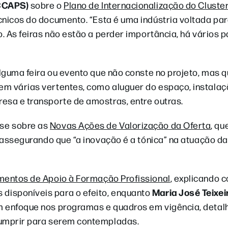
ICCAPS)
sobre o
Plano de Internacionalização do Cluste
cnicos do documento. “Esta é uma indústria voltada par
. As feiras não estão a perder importância, há vários p
alguma feira ou evento que não conste no projeto, mas 
em várias vertentes, como aluguer do espaço, instalaç
esa e transporte de amostras, entre outras.
se sobre as
Novas Ações de Valorização da Oferta
, qu
– assegurando que “a inovação é a tónica” na atuação d
mentos de Apoio à Formação Profissional
, explicando 
Maria José Teixei
disponíveis para o efeito, enquanto
m enfoque nos programas e quadros em vigência, detal
cumprir para serem contempladas.