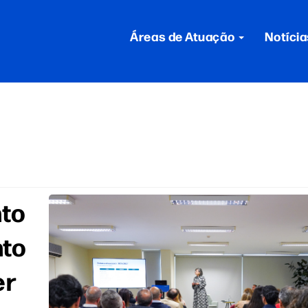
Áreas de Atuação
Notícia
nto
nto
er