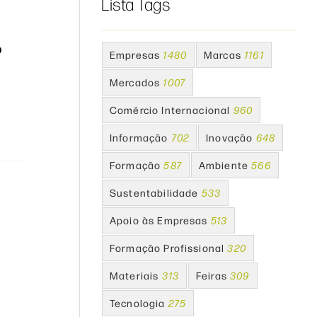
Lista Tags
o
Empresas
1480
Marcas
1161
Mercados
1007
Comércio Internacional
960
Informação
702
Inovação
648
Formação
587
Ambiente
566
Sustentabilidade
533
Apoio às Empresas
513
Formação Profissional
320
Materiais
313
Feiras
309
Tecnologia
275