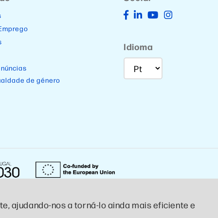
s
 Emprego
s
Idioma
enúncias
ualdade de género
e, ajudando-nos a torná-lo ainda mais eficiente e
Designed by CTCP Criativo