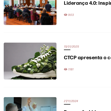
Liderança 4.0: Insp
903
15/01/2025
CTCP apresenta o c
1181
27/11/2024