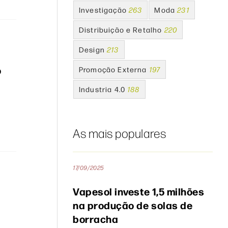
Investigação
263
Moda
231
Distribuição e Retalho
220
Design
213
o
Promoção Externa
197
Industria 4.0
188
As mais populares
17/09/2025
Vapesol investe 1,5 milhões
na produção de solas de
borracha