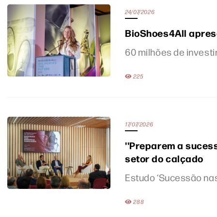
24/07/2026
BioShoes4All apres
60 milhões de investi
225
17/07/2026
''Preparem a suces
setor do calçado
Estudo ‘Sucessão nas
288