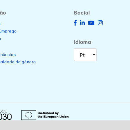
ção
Social
s
 Emprego
s
Idioma
enúncias
ualdade de género