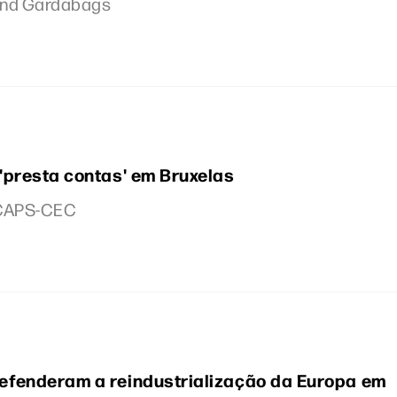
and Gardabags
'presta contas' em Bruxelas
CCAPS-CEC
fenderam a reindustrialização da Europa em