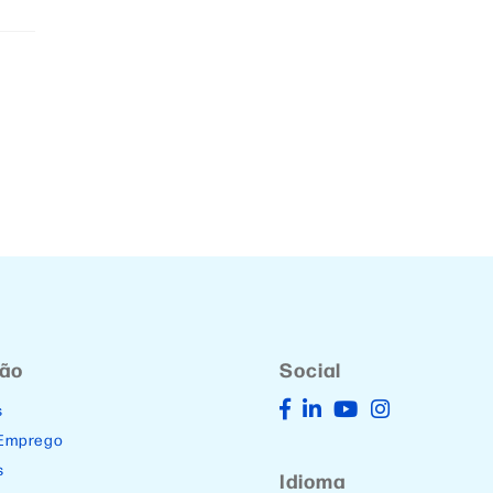
ção
Social
s
 Emprego
s
Idioma