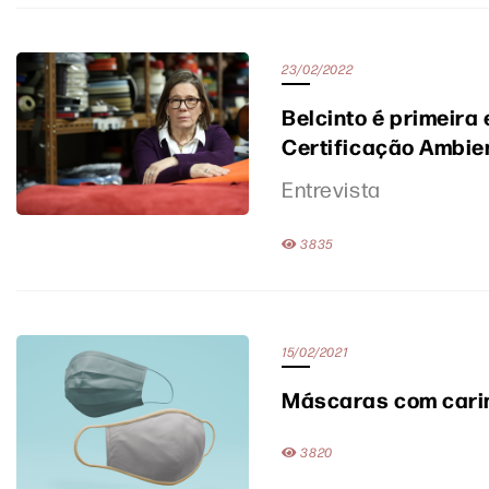
23/02/2022
Belcinto é primeira
Certificação Ambie
Entrevista
3835
15/02/2021
Máscaras com carim
3820