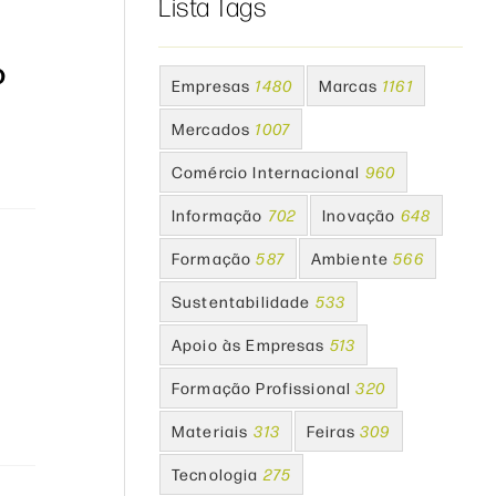
Lista Tags
O
Empresas
1480
Marcas
1161
Mercados
1007
Comércio Internacional
960
Informação
702
Inovação
648
Formação
587
Ambiente
566
Sustentabilidade
533
Apoio às Empresas
513
Formação Profissional
320
Materiais
313
Feiras
309
Tecnologia
275