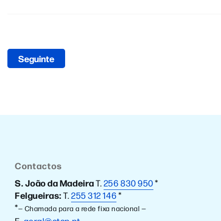
Seguinte
Contactos
S. João da Madeira
T.
256 830 950
*
Felgueiras:
T.
255 312 146
*
*
— Chamada para a rede fixa nacional —
E.
geral@ctcp.pt