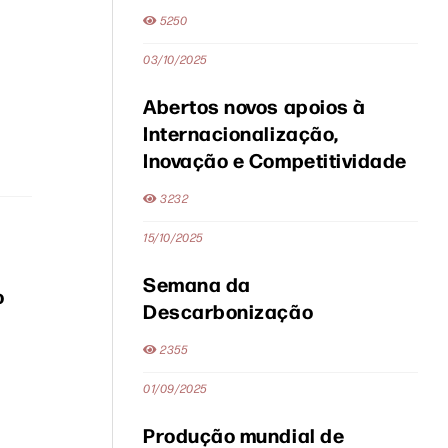
5250
03/10/2025
Abertos novos apoios à
Internacionalização,
Inovação e Competitividade
3232
15/10/2025
Semana da
o
Descarbonização
2355
01/09/2025
Produção mundial de