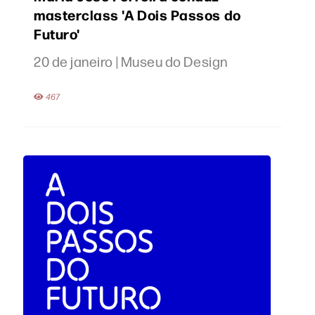
masterclass 'A Dois Passos do
Futuro'
20 de janeiro | Museu do Design
467