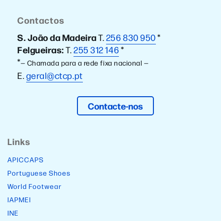
Contactos
S. João da Madeira
T.
256 830 950
*
Felgueiras:
T.
255 312 146
*
*
— Chamada para a rede fixa nacional —
E.
geral@ctcp.pt
Contacte-nos
Links
APICCAPS
Portuguese Shoes
World Footwear
IAPMEI
INE