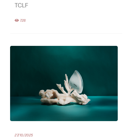
TCLF
728
27/10/2025