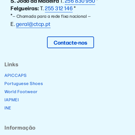
S. João da Madeira
T.
256 830 950
*
Felgueiras:
T.
255 312 146
*
*
— Chamada para a rede fixa nacional —
E.
geral@ctcp.pt
Contacte-nos
Links
APICCAPS
Portuguese Shoes
World Footwear
IAPMEI
INE
Informação