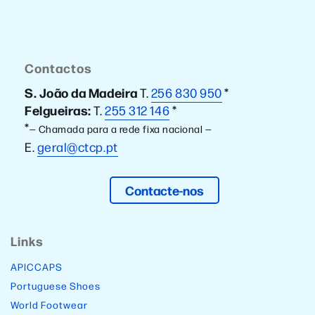
Contactos
S. João da Madeira
T.
256 830 950
*
Felgueiras:
T.
255 312 146
*
*
— Chamada para a rede fixa nacional —
E.
geral@ctcp.pt
Contacte-nos
Links
APICCAPS
Portuguese Shoes
World Footwear