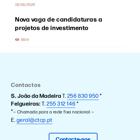
18/09/2025
Nova vaga de candidaturas a
projetos de investimento
1804
Contactos
S. João da Madeira
T.
256 830 950
*
Felgueiras:
T.
255 312 146
*
*
— Chamada para a rede fixa nacional —
E.
geral@ctcp.pt
Contacte-nos