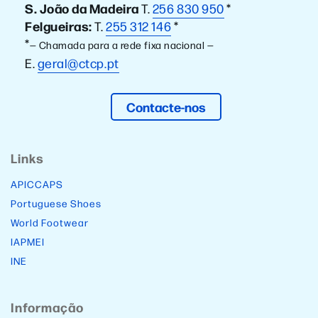
S. João da Madeira
T.
256 830 950
*
Felgueiras:
T.
255 312 146
*
*
— Chamada para a rede fixa nacional —
E.
geral@ctcp.pt
Contacte-nos
Links
APICCAPS
Portuguese Shoes
World Footwear
IAPMEI
INE
Informação