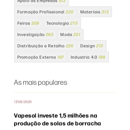
Apoio às Empresas
513
Formação Profissional
320
Materiais
313
Feiras
309
Tecnologia
275
Investigação
263
Moda
231
Distribuição e Retalho
220
Design
213
Promoção Externa
197
Industria 4.0
188
As mais populares
17/09/2025
Vapesol investe 1,5 milhões na
produção de solas de borracha