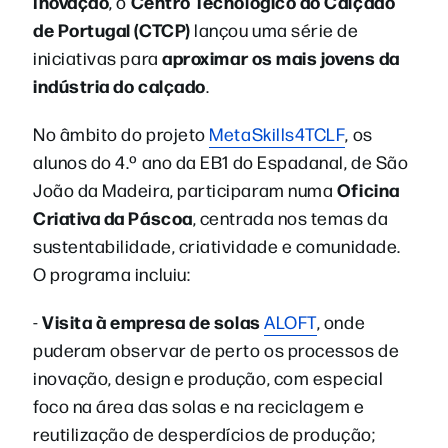
Inovação
Centro Tecnológico do Calçado
, o
de Portugal (CTCP)
lançou uma série de
aproximar os mais jovens da
iniciativas para
indústria do calçado
.
No âmbito do projeto
MetaSkills4TCLF
, os
a
lunos do 4.º ano da EB1 do Espadanal, de São
Oficina
João da Madeira, participaram numa
Criativa da Páscoa
, centrada nos temas da
sustentabilidade, criatividade e comunidade.
O programa incluiu:
Visita
à empresa de solas
-
ALOFT
, onde
puderam observar de perto os processos de
inovação, design e produção, com especial
foco na área das solas e na reciclagem e
reutilização de desperdícios de produção;