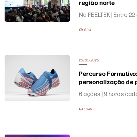
região norte
Na FEELTEK | Entre 22
634
23/05/2025
Percurso Formativo:
personalização de 
6 ações | 9 horas cad
1640