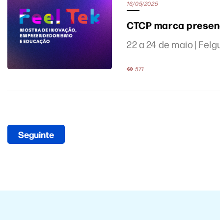
16/05/2025
CTCP marca presen
22 a 24 de maio | Felg
571
Seguinte