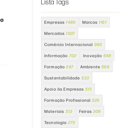
Lista Tags
ão
Empresas
1480
Marcas
1161
Mercados
1007
Comércio Internacional
960
Informação
702
Inovação
648
Formação
587
Ambiente
566
Sustentabilidade
533
Apoio às Empresas
513
Formação Profissional
320
Materiais
313
Feiras
309
Tecnologia
275