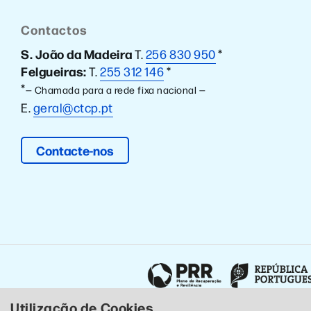
Contactos
S. João da Madeira
T.
256 830 950
*
Felgueiras:
T.
255 312 146
*
*
— Chamada para a rede fixa nacional —
E.
geral@ctcp.pt
Contacte-nos
Utilização de Cookies