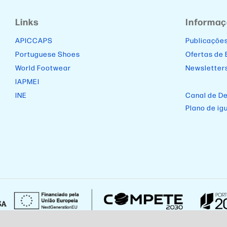
Links
Informa
APICCAPS
Publicaçõe
Portuguese Shoes
Ofertas de
World Footwear
Newsletter
IAPMEI
INE
Canal de D
Plano de ig