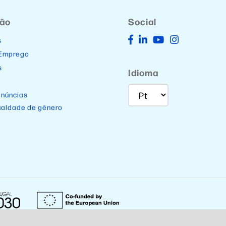
ção
Social
s
 Emprego
s
Idioma
enúncias
ualdade de género