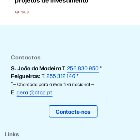
1809
Contactos
S. João da Madeira
T.
256 830 950
*
Felgueiras:
T.
255 312 146
*
*
— Chamada para a rede fixa nacional —
E.
geral@ctcp.pt
Contacte-nos
Links