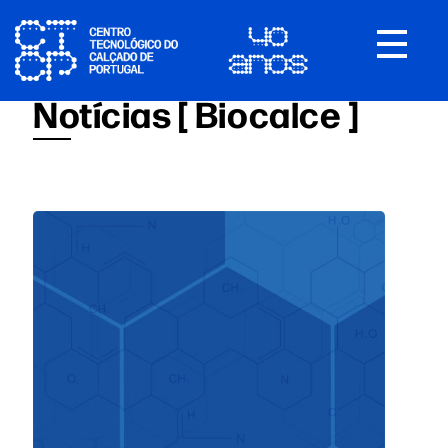
Toggle
navigat
Notícias [ Biocalce ]