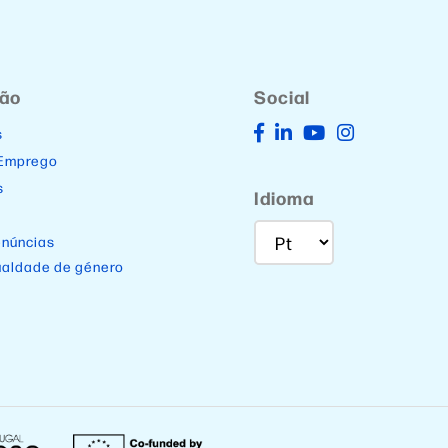
ção
Social
s
 Emprego
s
Idioma
enúncias
ualdade de género