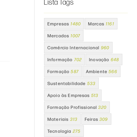
Lista Tags
Empresas
1480
Marcas
1161
Mercados
1007
Comércio Internacional
960
Informação
702
Inovação
648
Formação
587
Ambiente
566
Sustentabilidade
533
Apoio às Empresas
513
Formação Profissional
320
Materiais
313
Feiras
309
Tecnologia
275