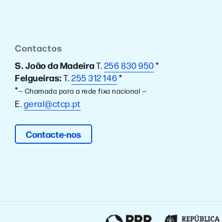
Contactos
S. João da Madeira
T.
256 830 950
*
Felgueiras:
T.
255 312 146
*
*
— Chamada para a rede fixa nacional —
E.
geral@ctcp.pt
Contacte-nos