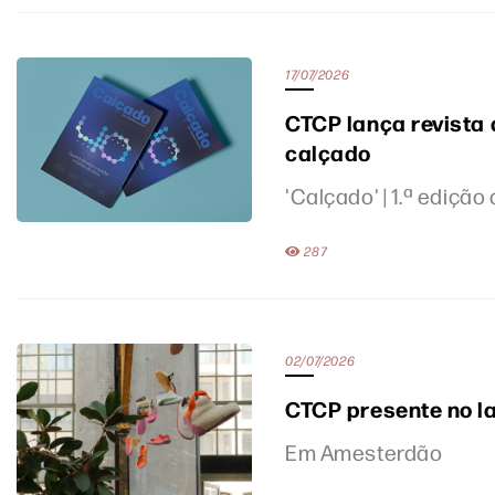
17/07/2026
CTCP lança revista 
calçado
'Calçado' | 1.ª ediçã
287
02/07/2026
CTCP presente no l
Em Amesterdão