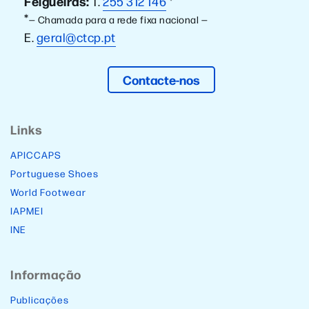
Felgueiras:
T.
255 312 146
*
*
— Chamada para a rede fixa nacional —
E.
geral@ctcp.pt
Contacte-nos
Links
APICCAPS
Portuguese Shoes
World Footwear
IAPMEI
INE
Informação
Publicações