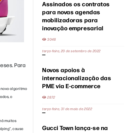
Assinados os contratos
para novas agendas
mobilizadoras para
inovação empresarial
3048
terça-feira, 20 de setembro de 2022
eses. Para
Novos apoios à
internacionalização das
PME via E-commerce
 novo algoritmo
ados, o
2872
terça-feira, 31 de maio de 2022
 há muitos
Gucci Town lança-se na
lping”, causa