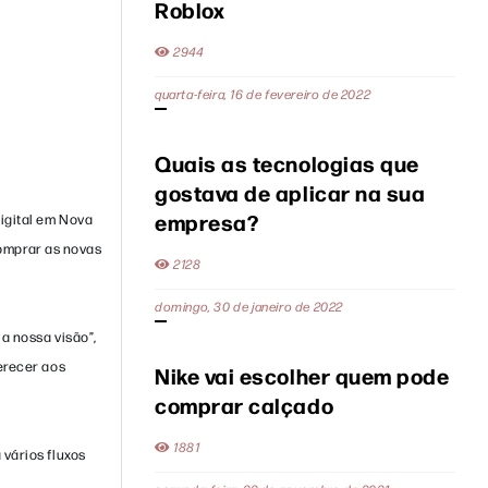
Roblox
2944
quarta-feira, 16 de fevereiro de 2022
Quais as tecnologias que
gostava de aplicar na sua
empresa?
igital em Nova
comprar as novas
2128
domingo, 30 de janeiro de 2022
a nossa visão”,
erecer aos
Nike vai escolher quem pode
comprar calçado
1881
vários fluxos