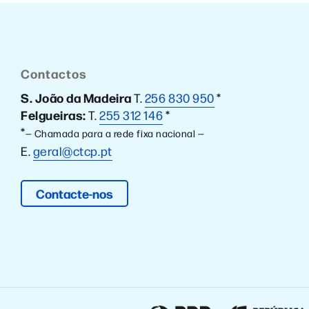
Contactos
S. João da Madeira
T.
256 830 950
*
Felgueiras:
T.
255 312 146
*
*
— Chamada para a rede fixa nacional —
E.
geral@ctcp.pt
Contacte-nos