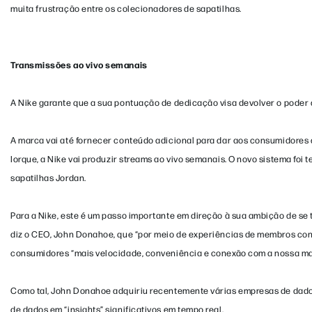
muita frustração entre os colecionadores de sapatilhas.
Transmissões ao vivo semanais
A Nike garante que a sua pontuação de dedicação visa devolver o poder a
A marca vai até fornecer conteúdo adicional para dar aos consumidores
Iorque, a Nike vai produzir streams ao vivo semanais. O novo sistema fo
sapatilhas Jordan.
Para a Nike, este é um passo importante em direção à sua ambição de se
diz o CEO, John Donahoe, que “por meio de experiências de membros con
consumidores “mais velocidade, conveniência e conexão com a nossa ma
Como tal, John Donahoe adquiriu recentemente várias empresas de dados
de dados em “insights” significativos em tempo real.