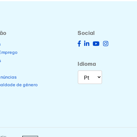
ção
Social
s
 Emprego
s
Idioma
enúncias
ualdade de género