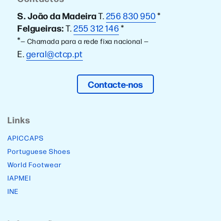
S. João da Madeira
T.
256 830 950
*
Felgueiras:
T.
255 312 146
*
*
— Chamada para a rede fixa nacional —
E.
geral@ctcp.pt
Contacte-nos
Links
APICCAPS
Portuguese Shoes
World Footwear
IAPMEI
INE