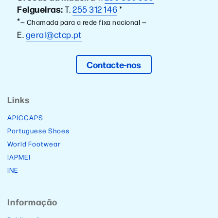
Felgueiras:
T.
255 312 146
*
*
— Chamada para a rede fixa nacional —
E.
geral@ctcp.pt
Contacte-nos
Links
APICCAPS
Portuguese Shoes
World Footwear
IAPMEI
INE
Informação