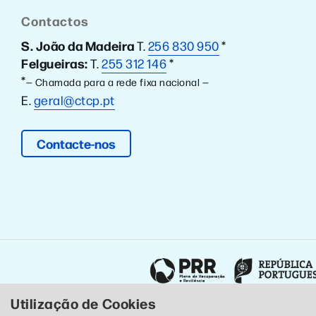
Contactos
S. João da Madeira
T.
256 830 950
*
Felgueiras:
T.
255 312 146
*
*
— Chamada para a rede fixa nacional —
E.
geral@ctcp.pt
Contacte-nos
Utilização de Cookies