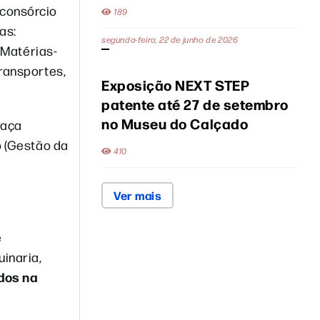
 consórcio
189
as:
segunda-feira, 22 de junho de 2026
 Matérias-
Transportes,
Exposição NEXT STEP
patente até 27 de setembro
no Museu do Calçado
raça
o (Gestão da
410
Ver mais
e
inaria,
dos na