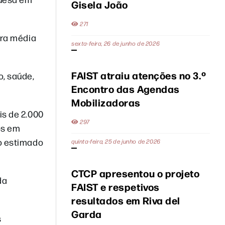
Gisela João
271
ira média
sexta-feira, 26 de junho de 2026
FAIST atraiu atenções no 3.º
o, saúde,
Encontro das Agendas
Mobilizadoras
is de 2.000
297
os em
to estimado
quinta-feira, 25 de junho de 2026
CTCP apresentou o projeto
da
FAIST e respetivos
resultados em Riva del
Garda
s