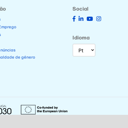
ção
Social
s
 Emprego
s
Idioma
enúncias
ualdade de género