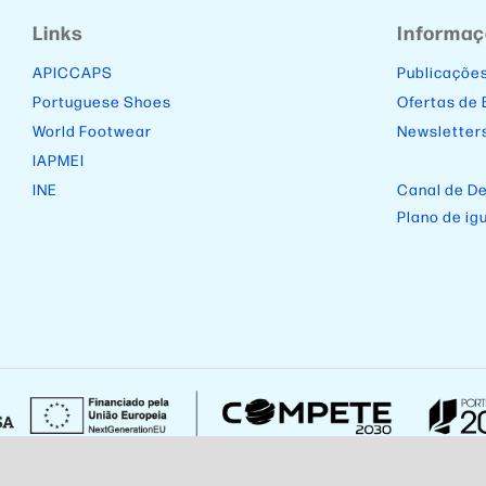
Links
Informa
APICCAPS
Publicaçõe
Portuguese Shoes
Ofertas de
World Footwear
Newsletter
IAPMEI
INE
Canal de D
Plano de ig