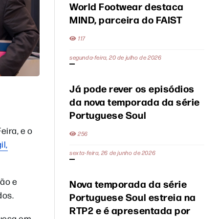
World Footwear destaca
MIND, parceira do FAIST
117
segunda-feira, 20 de julho de 2026
Já pode rever os episódios
da nova temporada da série
Portuguese Soul
eira, e o
256
il,
sexta-feira, 26 de junho de 2026
ção e
Nova temporada da série
dos.
Portuguese Soul estreia na
RTP2 e é apresentada por
guesa em