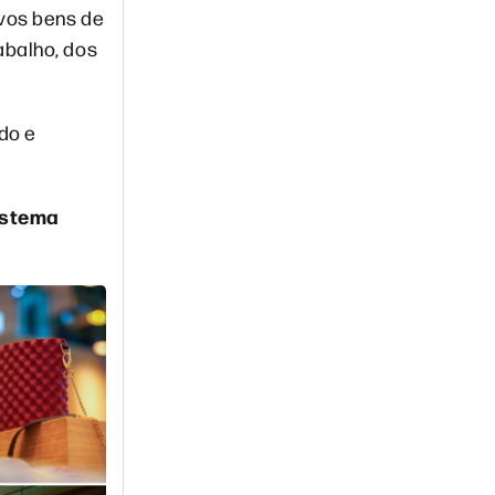
ovos bens de
abalho, dos
do e
istema