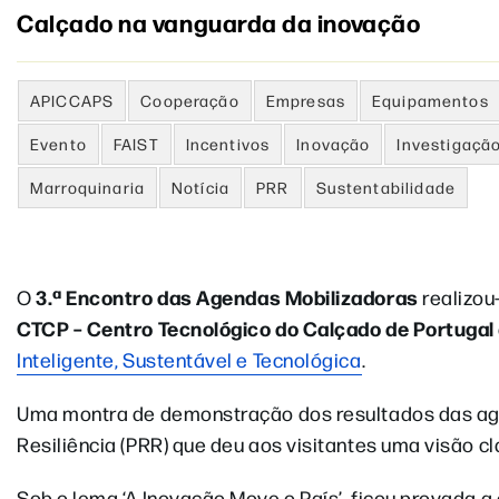
Calçado na vanguarda da inovação
APICCAPS
Cooperação
Empresas
Equipamentos
Evento
FAIST
Incentivos
Inovação
Investigaçã
Marroquinaria
Notícia
PRR
Sustentabilidade
3.ª Encontro das Agendas Mobilizadoras
O
realizou-
CTCP – Centro Tecnológico do Calçado de Portugal
Inteligente, Sustentável e Tecnológica
.
Uma montra de demonstração dos resultados das ag
Resiliência (PRR) que deu aos visitantes uma visão cl
Sob o lema ‘A Inovação Move o País’, ficou provada 