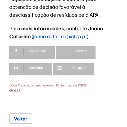
obtenção de decisão favorável à
desclassificação de resíduos pela APA.
mais informações
Joana
Para
, contacte
Catarino
(
joana.catarino@ctcp.pt
).
Facebook
Twitter
Linkedin
Blogger
Data Publicação: quarta-feira, 27 de maio de 2026
638
Voltar