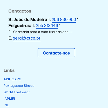
Contactos
S. João da Madeira
T.
256 830 950
*
Felgueiras:
T.
255 312 146
*
*
— Chamada para a rede fixa nacional —
E.
geral@ctcp.pt
Contacte-nos
Links
APICCAPS
Portuguese Shoes
World Footwear
IAPMEI
INE