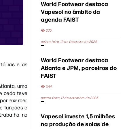
World Footwear destaca
Vapesol no âmbito da
agenda FAIST
370
quinta-feira, 12 de fevereiro de 2026
World Footwear destaca
tórias e as
Atlanta e JPM, parceiros do
FAIST
tlanta, uma
344
de cedo teve
quarta-feira, 17 de setembro de 2025
por exercer
te funções e
trabalha no
Vapesol investe 1,5 milhões
na produção de solas de