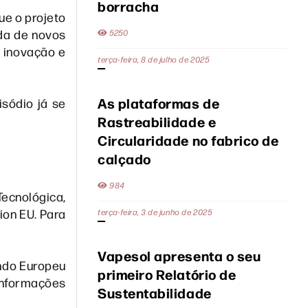
borracha
ue o projeto
ada de novos
5250
 inovação e
terça-feira, 8 de julho de 2025
As plataformas de
isódio já se
Rastreabilidade e
Circularidade no fabrico de
calçado
984
Tecnológica,
ion EU. Para
terça-feira, 3 de junho de 2025
Vapesol apresenta o seu
undo Europeu
primeiro Relatório de
informações
Sustentabilidade