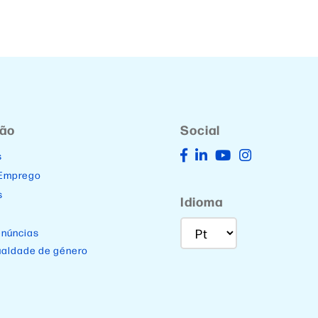
ção
Social
s
 Emprego
s
Idioma
enúncias
ualdade de género