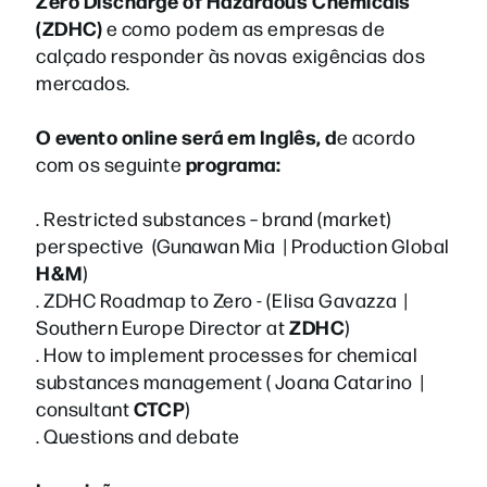
Zero Discharge of Hazardous Chemicals
(ZDHC)
e como podem as empresas de
calçado responder às novas exigências dos
mercados.
O evento online será em Inglês, d
e acordo
programa:
com os seguinte
. Restricted substances – brand (market)
perspective (Gunawan Mia | Production Global
H&M
)
. ZDHC Roadmap to Zero - (Elisa Gavazza |
ZDHC
Southern Europe Director at
)
. How to implement processes for chemical
substances management ( Joana Catarino |
CTCP
consultant
)
. Questions and debate