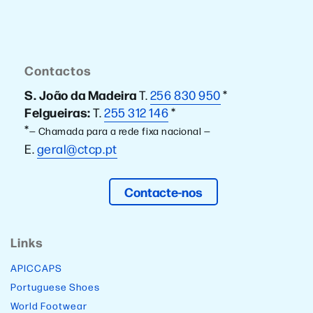
Contactos
S. João da Madeira
T.
256 830 950
*
Felgueiras:
T.
255 312 146
*
*
— Chamada para a rede fixa nacional —
E.
geral@ctcp.pt
Contacte-nos
Links
APICCAPS
Portuguese Shoes
World Footwear