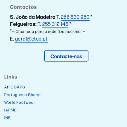
Contactos
S. João da Madeira
T.
256 830 950
*
Felgueiras:
T.
255 312 146
*
*
— Chamada para a rede fixa nacional —
E.
geral@ctcp.pt
Contacte-nos
Links
APICCAPS
Portuguese Shoes
World Footwear
IAPMEI
INE