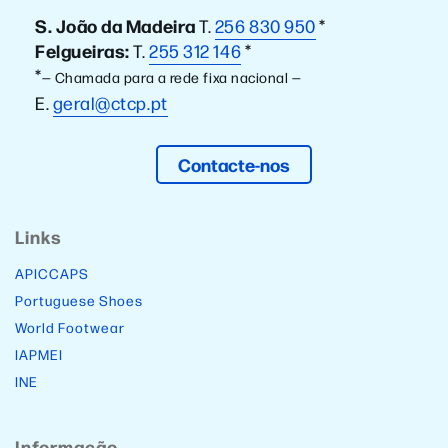
S. João da Madeira
T.
256 830 950
*
Felgueiras:
T.
255 312 146
*
*
— Chamada para a rede fixa nacional —
E.
geral@ctcp.pt
Contacte-nos
Links
APICCAPS
Portuguese Shoes
World Footwear
IAPMEI
INE
Informação