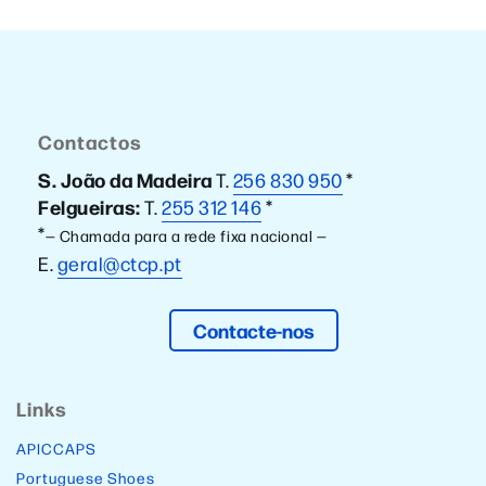
Contactos
S. João da Madeira
T.
256 830 950
*
Felgueiras:
T.
255 312 146
*
*
— Chamada para a rede fixa nacional —
E.
geral@ctcp.pt
Contacte-nos
Links
APICCAPS
Portuguese Shoes