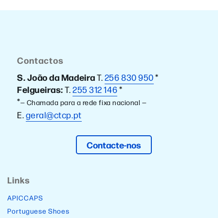
Contactos
S. João da Madeira
T.
256 830 950
*
Felgueiras:
T.
255 312 146
*
*
— Chamada para a rede fixa nacional —
E.
geral@ctcp.pt
Contacte-nos
Links
APICCAPS
Portuguese Shoes