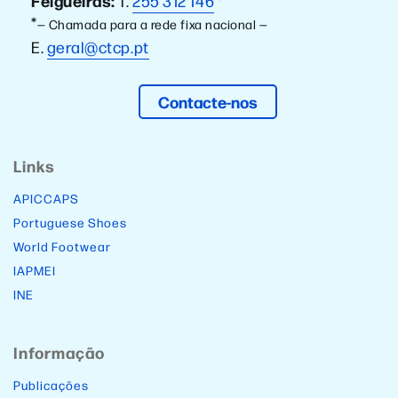
Felgueiras:
T.
255 312 146
*
*
— Chamada para a rede fixa nacional —
E.
geral@ctcp.pt
Contacte-nos
Links
APICCAPS
Portuguese Shoes
World Footwear
IAPMEI
INE
Informação
Publicações