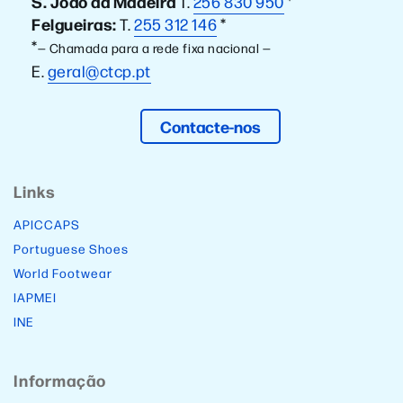
S. João da Madeira
T.
256 830 950
*
Felgueiras:
T.
255 312 146
*
*
— Chamada para a rede fixa nacional —
E.
geral@ctcp.pt
Contacte-nos
Links
APICCAPS
Portuguese Shoes
World Footwear
IAPMEI
INE
Informação