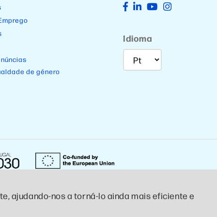
s
 Emprego
s
Idioma
enúncias
ualdade de género
e, ajudando-nos a torná-lo ainda mais eficiente e
Designed by CTCP Criativo