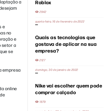
adaptação a
Roblox
 desejam
2942
quarta-feira, 16 de fevereiro de 2022
s e
sas no
Quais as tecnologias que
oração e
gostava de aplicar na sua
 setor a
empresa?
 que se
2127
 da empresa
domingo, 30 de janeiro de 2022
Nike vai escolher quem pode
da online
comprar calçado
 de
1879