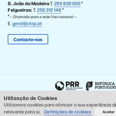
S. João da Madeira
T.
256 830 950
*
Felgueiras:
T.
255 312 146
*
*
— Chamada para a rede fixa nacional —
E.
geral@ctcp.pt
Contacte-nos
Utilização de Cookies
Utilizamos cookies para otimizar a sua experiência d
© 2020 CTCP . Todos os direitos reservados .
Política de Pr
relevante para si.
Definições de cookies