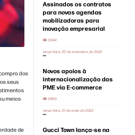
Assinados os contratos
para novas agendas
mobilizadoras para
inovação empresarial
3044
terça-feira, 20 de setembro de 2022
Novos apoios à
 compra dos
internacionalização das
 os seus
PME via E-commerce
estimentos
 ou meios
2869
terça-feira, 31 de maio de 2022
Gucci Town lança-se na
berdade de