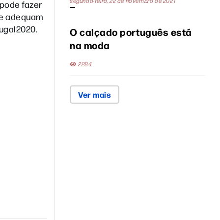
segunda-feira, 22 de novembro de 2021
 pode fazer
 se adequam
tugal2020.
O calçado português está
na moda
2284
Ver mais