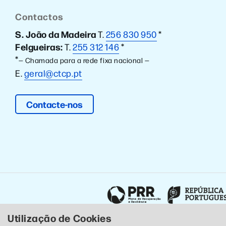
Contactos
S. João da Madeira
T.
256 830 950
*
Felgueiras:
T.
255 312 146
*
*
— Chamada para a rede fixa nacional —
E.
geral@ctcp.pt
Contacte-nos
Utilização de Cookies