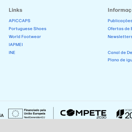
Links
Informa
APICCAPS
Publicaçõe
Portuguese Shoes
Ofertas de
World Footwear
Newsletter
IAPMEI
INE
Canal de D
Plano de ig