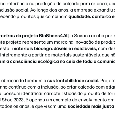
ma referência na produção de calçado para criança, d
clusão social. Ao longo dos anos, a empresa expandiu 
qualidade, conforto e
erecendo produtos que combinam
arceiros do projeto BioShoes4All,
a Savana acaba por r
ste projeto representa um marco na inovação de produ
materiais biodegradáveis e recicláveis,
testar
com de
inteiramente a partir de materiais sustentáveis, que n
m a consciência ecológica no ceio de toda a comun
sustentabilidade social.
al, abraçando também a
Projet
nho contínuo com a inclusão, ao criar calçado com eti
al possam identificar características do produto de fo
al Shoe 2023, é apenas um exemplo do envolvimento em
sociedade mais justa
e todos os anos, e que visam uma