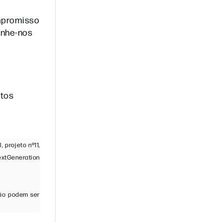
ompromisso
anhe-nos
utos
 projeto nº11,
extGeneration
não podem ser