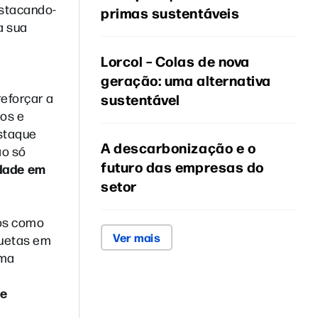
estacando-
primas sustentáveis
a sua
Lorcol – Colas de nova
geração: uma alternativa
eforçar a
sustentável
tos e
staque
A descarbonização e o
ão só
futuro das empresas do
idade em
setor
os como
Ver mais
quetas em
rma
 e