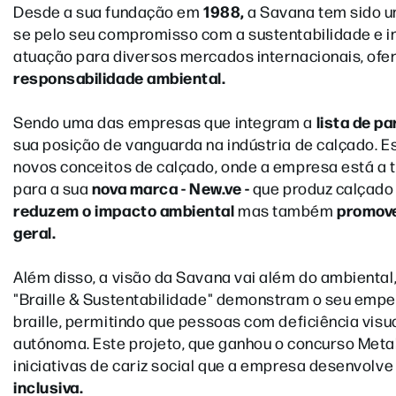
1988,
Desde a sua fundação em
a Savana tem sido u
se pelo seu compromisso com a sustentabilidade e in
atuação para diversos mercados internacionais, of
responsabilidade ambiental.
lista de p
Sendo uma das empresas que integram a
sua posição de vanguarda na indústria de calçado. E
novos conceitos de calçado, onde a empresa está a 
nova marca - New.ve
-
para a sua
que produz calçado 
reduzem o impacto ambiental
promove
mas também
geral.
Além disso, a visão da Savana vai além do ambient
"Braille & Sustentabilidade" demonstram o seu empe
braille, permitindo que pessoas com deficiência visu
autónoma. Este projeto, que ganhou o concurso Met
iniciativas de cariz social que a empresa desenvolv
inclusiva.