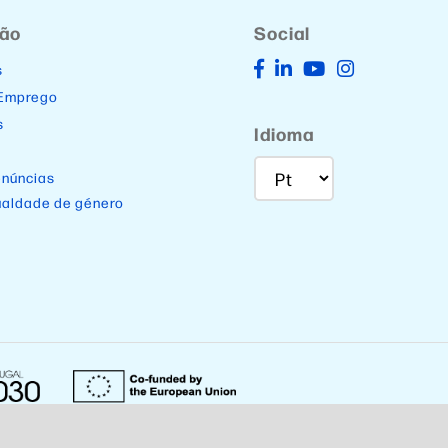
ção
Social
s
 Emprego
s
Idioma
enúncias
ualdade de género