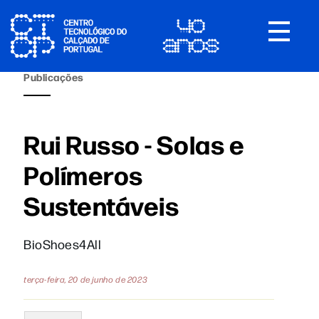
Toggle
navigat
Publicações
Rui Russo - Solas e
Polímeros
Sustentáveis
BioShoes4All
terça-feira, 20 de junho de 2023