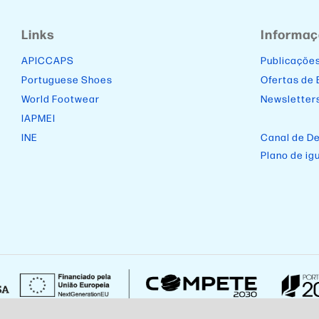
Links
Informa
APICCAPS
Publicaçõe
Portuguese Shoes
Ofertas de
World Footwear
Newsletter
IAPMEI
INE
Canal de D
Plano de ig