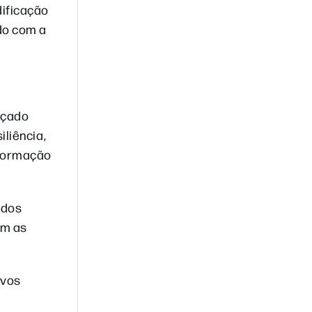
dificação
ado com a
lçado
iliência,
nformação
ndos
om as
ovos