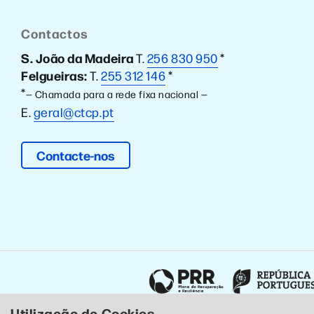
Contactos
S. João da Madeira
T.
256 830 950
*
Felgueiras:
T.
255 312 146
*
*
— Chamada para a rede fixa nacional —
E.
geral@ctcp.pt
Contacte-nos
Utilização de Cookies