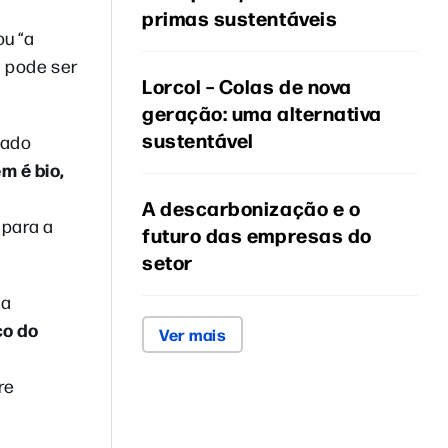
primas sustentáveis
ou “a
a pode ser
Lorcol – Colas de nova
geração: uma alternativa
sustentável
çado
m é bio,
A descarbonização e o
 para a
futuro das empresas do
setor
sa
co do
Ver mais
re