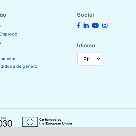
ção
Social
s
 Emprego
s
Idioma
enúncias
ualdade de género