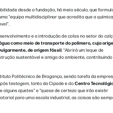
bilidade desde a fundação, há meio século, que formul
uma “equipa multidisciplinar que acredita que a químic
vel”.
senvolvimento e a introdução de colas no setor do cal
água como meio de transporte do polímero, cuja orige
 vulgarmente, de origem fóssil
. “Abrirá um leque de
rução sustentável e amiga do ambiente, contribuindo
ituto Politécnico de Bragança, sendo tarefa da empre
Centro Tecnológi
Após testagem, tanto da Cipade e do
e alguns ajustes” e “quase de certeza que irão existir
torial para uma escala industrial, as coisas são semp