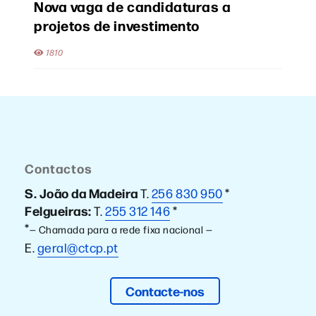
Nova vaga de candidaturas a
projetos de investimento
1810
Contactos
S. João da Madeira
T.
256 830 950
*
Felgueiras:
T.
255 312 146
*
*
— Chamada para a rede fixa nacional —
E.
geral@ctcp.pt
Contacte-nos