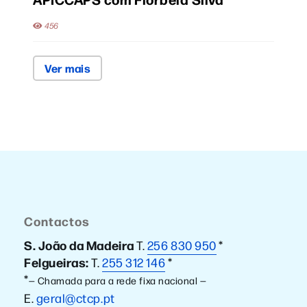
456
Ver mais
Contactos
S. João da Madeira
T.
256 830 950
*
Felgueiras:
T.
255 312 146
*
*
— Chamada para a rede fixa nacional —
E.
geral@ctcp.pt