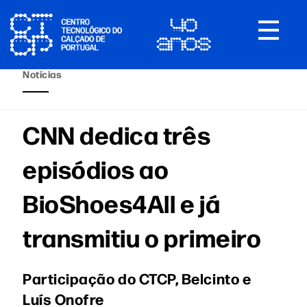
Toggle
navigat
Notícias
CNN dedica três
episódios ao
BioShoes4All e já
transmitiu o primeiro
Participação do CTCP, Belcinto e
Luís Onofre