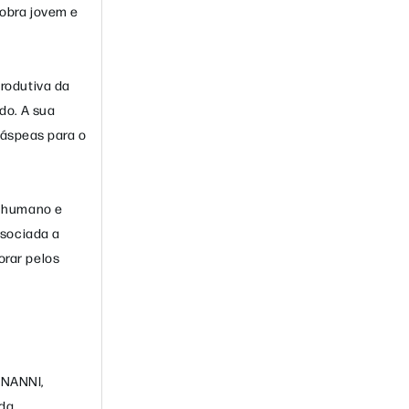
obra jovem e
rodutiva da
do. A sua
gáspeas para o
l humano e
ssociada a
rar pelos
GNANNI,
ida