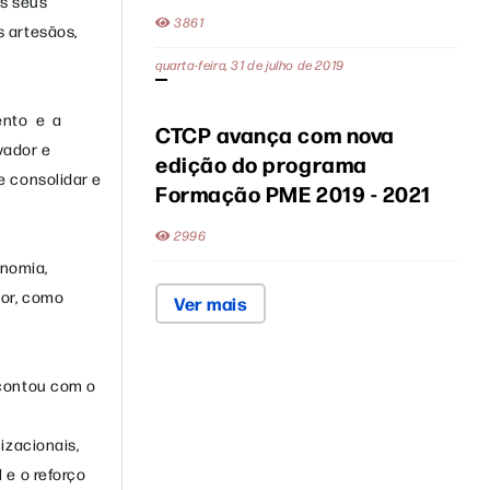
os seus
3861
 artesãos,
quarta-feira, 31 de julho de 2019
ento e a
CTCP avança com nova
vador e
edição do programa
e consolidar e
Formação PME 2019 - 2021
2996
onomia,
lor, como
Ver mais
 contou com o
izacionais,
 e o reforço