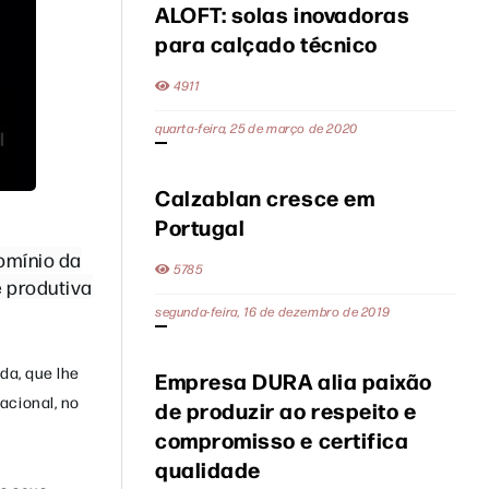
ALOFT: solas inovadoras
para calçado técnico
4911
quarta-feira, 25 de março de 2020
Calzablan cresce em
Portugal
omínio da
5785
 produtiva
segunda-feira, 16 de dezembro de 2019
da, que lhe
Empresa DURA alia paixão
acional, no
de produzir ao respeito e
compromisso e certifica
qualidade