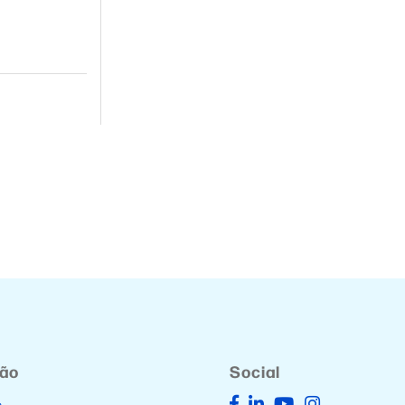
ção
Social
s