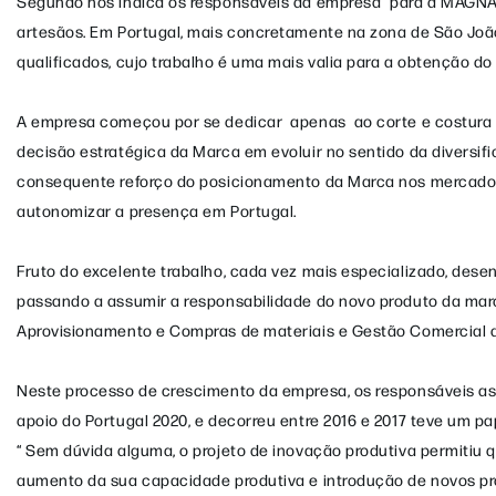
Segundo nos indica os responsáveis da empresa “para a MAGNAN
artesãos. Em Portugal, mais concretamente na zona de São Joã
qualificados, cujo trabalho é uma mais valia para a obtenção do 
A empresa começou por se dedicar apenas ao corte e costura 
decisão estratégica da Marca em evoluir no sentido da diversif
consequente reforço do posicionamento da Marca nos mercados 
autonomizar a presença em Portugal.
Fruto do excelente trabalho, cada vez mais especializado, dese
passando a assumir a responsabilidade do novo produto da mar
Aprovisionamento e Compras de materiais e Gestão Comercial 
Neste processo de crescimento da empresa, os responsáveis as
apoio do Portugal 2020, e decorreu entre 2016 e 2017 teve um pa
“ Sem dúvida alguma, o projeto de inovação produtiva permitiu
aumento da sua capacidade produtiva e introdução de novos pro