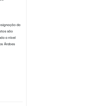
designação da
atos são
da a nível
os Árabes