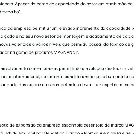
nais. Apesar da perda de capacidade do setor em atrair mão de 
 trabalho”.
ica da empresa permitiu “um elevado incremento da capacidade p
 calçado e no seu novo setor de montagem e acabamento de calça
vas valências a vários níveis que permitiu passar do fabrico de 
ovador na gama de produtos MAGNANNI”.
envolvimento das empresas, permitindo a evolução destas a níve
nal e internacional, no entanto consideramos que a burocracia a
por parte dos organismos competentes devem ser aspetos a melho
ntexto de expansão da empresa espanhola detentora da marca MA
, fundada em 1954 por Sebastian Blanco Aldomar. A empresa é ger