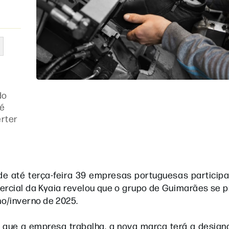
do
té
erter
nde até terça-feira 39 empresas portuguesas partici
omercial da Kyaia revelou que o grupo de Guimarães se 
o/inverno de 2025.
m que a empresa trabalha, a nova marca terá a desig