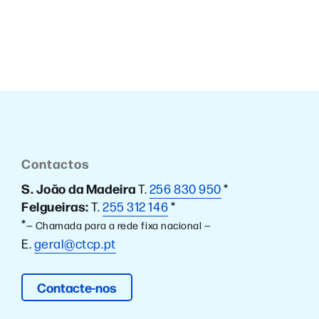
Contactos
S. João da Madeira
T.
256 830 950
*
Felgueiras:
T.
255 312 146
*
*
— Chamada para a rede fixa nacional —
E.
geral@ctcp.pt
Contacte-nos