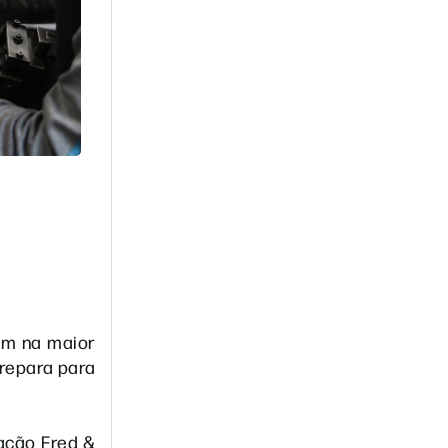
pam na maior
prepara para
nação Fred &