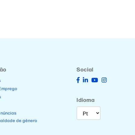
ção
Social
s
 Emprego
s
Idioma
enúncias
ualdade de género