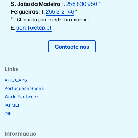
S. João da Madeira
T.
256 830 950
*
Felgueiras:
T.
255 312 146
*
*
— Chamada para a rede fixa nacional —
E.
geral@ctcp.pt
Contacte-nos
Links
APICCAPS
Portuguese Shoes
World Footwear
IAPMEI
INE
Informação