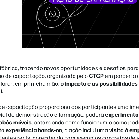
 fábrica, trazendo novas oportunidades e desafios para
CTCP
ão de capacitação, organizada pelo
em parceria 
o impacto e as possibilidades
plorar, em primeira mão,
l.
de capacitação proporciona aos participantes uma ime
experimenta
cial de demonstração e formação, poderá
robôs móveis
, entendendo como funcionam e como po
experiência hands-on
visita à e
sta
, a ação inclui uma
bientes reais, aprendendo com exemplos concretos de 