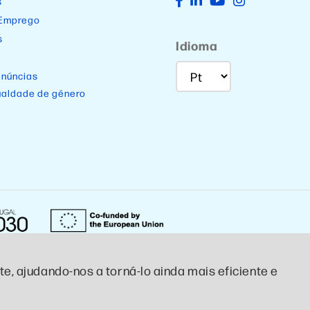
s
 Emprego
s
Idioma
enúncias
ualdade de género
e, ajudando-nos a torná-lo ainda mais eficiente e
Designed by CTCP Criativo