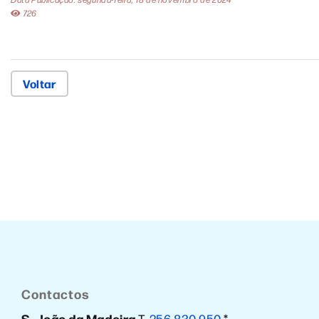
726
Voltar
Contactos
S. João da Madeira
T.
256 830 950
*