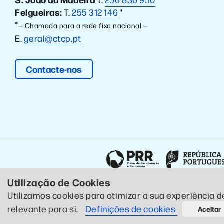
Felgueiras:
T.
255 312 146
*
*
— Chamada para a rede fixa nacional —
E.
geral@ctcp.pt
Contacte-nos
Utilização de Cookies
Utilizamos cookies para otimizar a sua experiência d
© 2020 CTCP . Todos os direitos reservados .
Política de Pr
relevante para si.
Definições de cookies