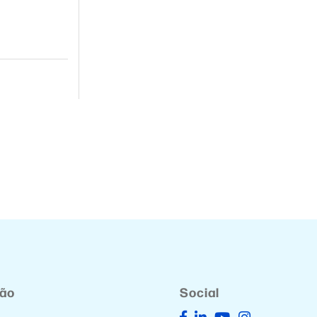
ção
Social