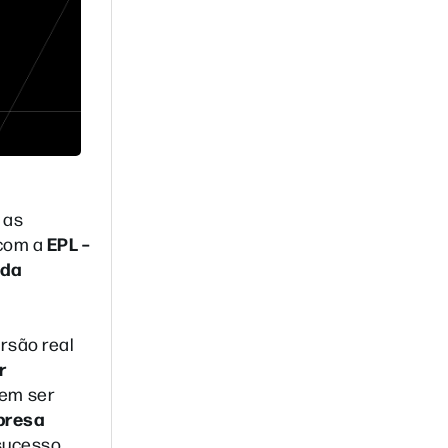
 as
EPL –
com a
 da
rsão real
r
dem ser
mpresa
sucesso.