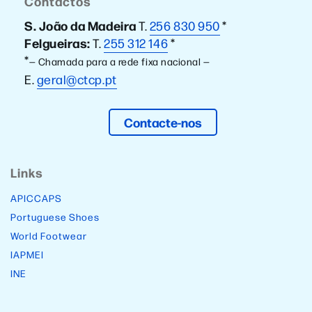
Contactos
S. João da Madeira
T.
256 830 950
*
Felgueiras:
T.
255 312 146
*
*
— Chamada para a rede fixa nacional —
E.
geral@ctcp.pt
Contacte-nos
Links
APICCAPS
Portuguese Shoes
World Footwear
IAPMEI
INE