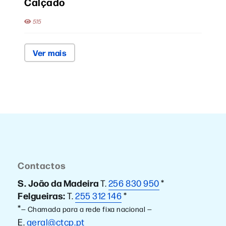
Calçado
515
Ver mais
Contactos
S. João da Madeira
T.
256 830 950
*
Felgueiras:
T.
255 312 146
*
*
— Chamada para a rede fixa nacional —
E.
geral@ctcp.pt