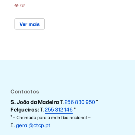
797
Ver mais
Contactos
S. João da Madeira
T.
256 830 950
*
Felgueiras:
T.
255 312 146
*
*
— Chamada para a rede fixa nacional —
E.
geral@ctcp.pt