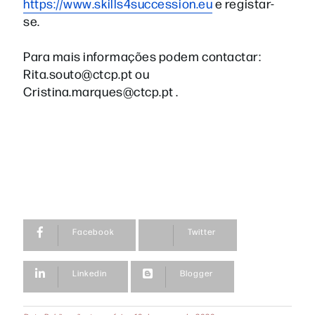
https://www.skills4succession.eu
e registar-
se.
Para mais informações podem contactar:
Rita.souto@ctcp.pt ou
Cristina.marques@ctcp.pt .
Facebook
Twitter
Linkedin
Blogger