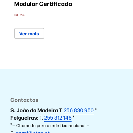
Modular Certificada
798
Ver mais
Contactos
S. João da Madeira
T.
256 830 950
*
Felgueiras:
T.
255 312 146
*
*
— Chamada para a rede fixa nacional —
E.
geral@ctcp.pt