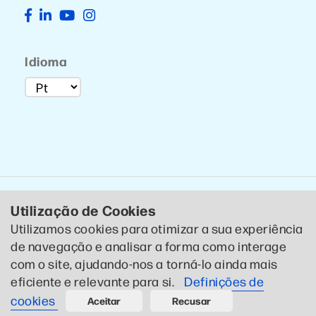
Idioma
Utilização de Cookies
Utilizamos cookies para otimizar a sua experiência
de navegação e analisar a forma como interage
© 2020 CTCP . Todos os direitos reservados .
Política de
com o site, ajudando-nos a torná-lo ainda mais
Privacidade
eficiente e relevante para si.
Definições de
Designed by CTCP Criativo
cookies